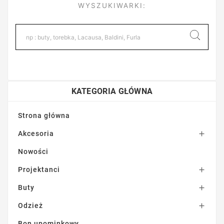
WYSZUKIWARKI:
KATEGORIA GŁÓWNA
Strona główna
Akcesoria

Nowości
Projektanci

Buty

Odzież

Bon upominkowy