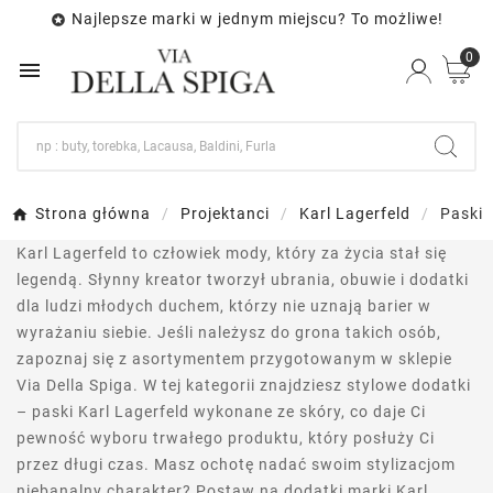
Najlepsze marki w jednym miejscu? To możliwe!

0

Strona główna
Projektanci
Karl Lagerfeld
Paski
Karl Lagerfeld to człowiek mody, który za życia stał się
legendą. Słynny kreator tworzył ubrania, obuwie i dodatki
dla ludzi młodych duchem, którzy nie uznają barier w
wyrażaniu siebie. Jeśli należysz do grona takich osób,
zapoznaj się z asortymentem przygotowanym w sklepie
Via Della Spiga. W tej kategorii znajdziesz stylowe dodatki
– paski Karl Lagerfeld wykonane ze skóry, co daje Ci
pewność wyboru trwałego produktu, który posłuży Ci
przez długi czas. Masz ochotę nadać swoim stylizacjom
niebanalny charakter? Postaw na dodatki marki Karl