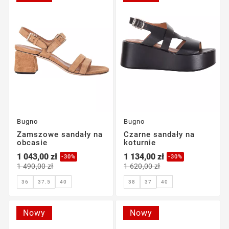
Bugno
Bugno
Zamszowe sandały na
Czarne sandały na
obcasie
koturnie
1 043,00 zł
1 134,00 zł
-30%
-30%
1 490,00 zł
1 620,00 zł
40
40
36
37.5
38
37
Nowy
Nowy