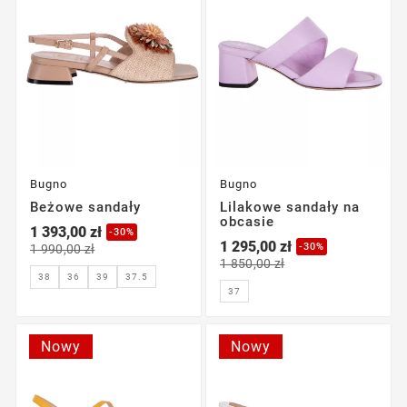
Bugno
Bugno
Beżowe sandały
Lilakowe sandały na
obcasie
1 393,00 zł
-30%
1 295,00 zł
-30%
1 990,00 zł
1 850,00 zł
37.5
38
36
39
37
Nowy
Nowy