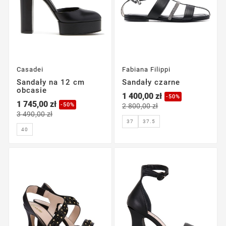
Casadei
Fabiana Filippi
Sandały na 12 cm
Sandały czarne
obcasie
1 400,00 zł
-50%
1 745,00 zł
-50%
2 800,00 zł
3 490,00 zł
37.5
37
40