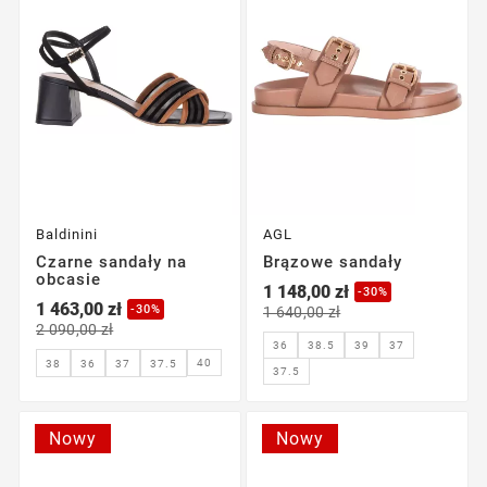
Baldinini
AGL
Czarne sandały na
Brązowe sandały
obcasie
1 148,00 zł
-30%
1 463,00 zł
-30%
1 640,00 zł
2 090,00 zł
36
38.5
39
37
40
38
36
37
37.5
37.5
Nowy
Nowy