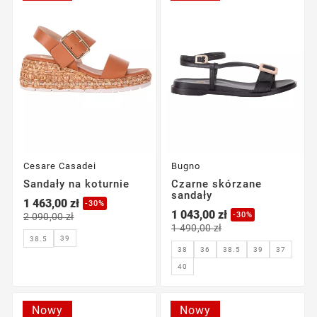
Cesare Casadei
Bugno
Sandały na koturnie
Czarne skórzane
sandały
1 463,00 zł
-30%
1 043,00 zł
-30%
2 090,00 zł
1 490,00 zł
39
38.5
38
36
38.5
39
37
40
Nowy
Nowy