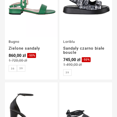
Bugno
Loriblu
Zielone sandały
Sandały czarno białe
boucle
860,00 zł
-50%
745,00 zł
-50%
1 720,00 zł
1 490,00 zł
39
36
39