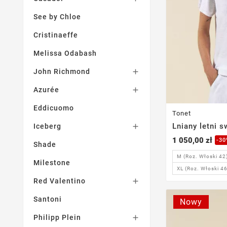
See by Chloe
Cristinaeffe
Melissa Odabash
John Richmond

Azurée

Eddicuomo
Tonet
Lniany letni 
Iceberg

1 050,00 zł
-3
Shade
M (Roz. Włoski 42
Milestone
XL (Roz. Włoski 46
Red Valentino

Santoni
Nowy
Philipp Plein
