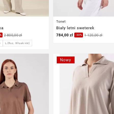
Tonet
ka
Biały letni sweterek
784,00 zł
2 800,00 zł
1 120,00 zł
0%
-30%
L (Roz. Włoski 44)
)
Nowy