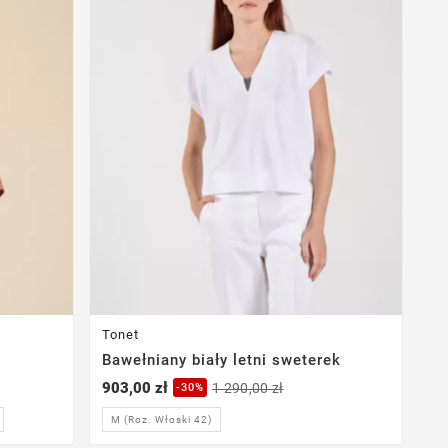
Tonet
Bawełniany biały letni sweterek
903,00 zł
1 290,00 zł
-30%
M (Roz. Włoski 42)