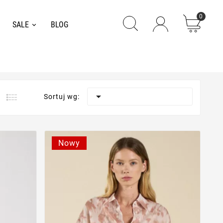
0
SALE
BLOG

Sortuj wg:
Nowy