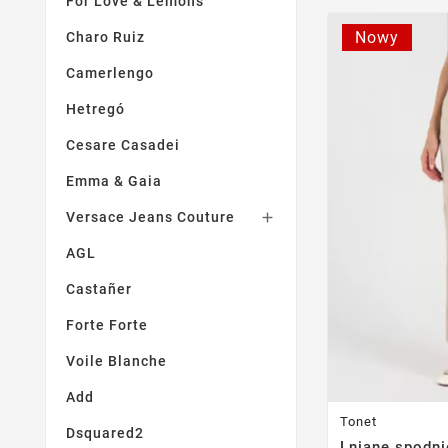
For Love & Lemons
Nowy
Charo Ruiz
Camerlengo
Hetregó
Cesare Casadei
Emma & Gaia
Versace Jeans Couture

AGL
Castañer
Forte Forte
Voile Blanche
Add
Tonet
Dsquared2
Lniane spodni