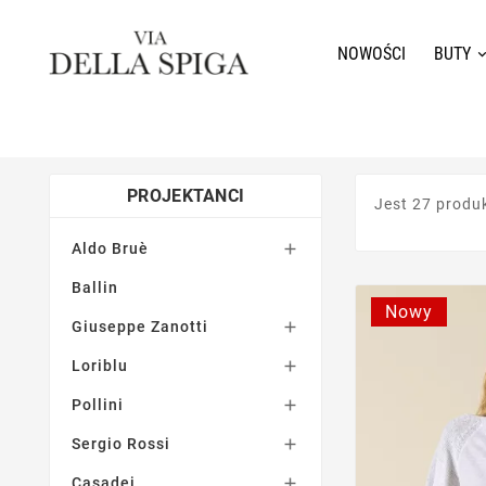
NOWOŚCI
BUTY
PROJEKTANCI
Jest 27 produ
Aldo Bruè

Ballin
Nowy
Giuseppe Zanotti

Loriblu

Pollini

Sergio Rossi

Casadei
