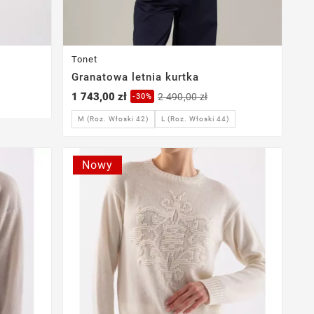
Tonet
Granatowa letnia kurtka
1 743,00 zł
2 490,00 zł
-30%
L (Roz. Włoski 44)
M (Roz. Włoski 42)
Nowy