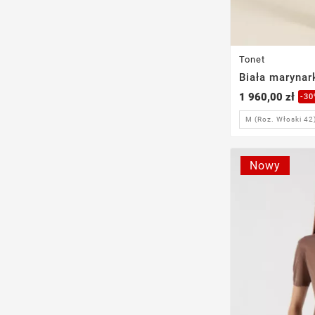
Tonet
Biała marynar
1 960,00 zł
-3
M (Roz. Włoski 42
Nowy