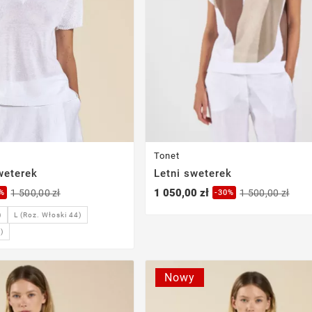
Tonet
sweterek
Letni sweterek
1 050,00 zł
1 500,00 zł
1 500,00 zł
0%
-30%
)
L (Roz. Włoski 44)
)
Nowy