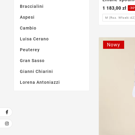
Braccialini
1 183,00 zł
-3
Aspesi
M (Roz. Włoski 42
Cambio
Luisa Cerano
Nowy
Peuterey
Gran Sasso
Gianni Chiarini
Lorena Antoniazzi