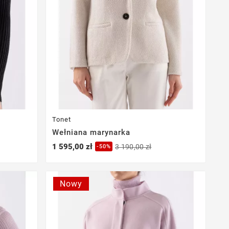
Tonet
Wełniana marynarka
1 595,00 zł
3 190,00 zł
-50%
Nowy