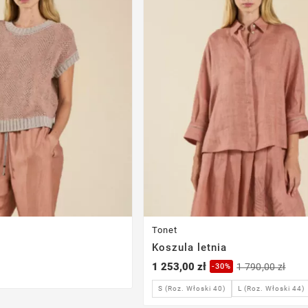
Tonet
i
Koszula letnia
1 253,00 zł
1 790,00 zł
-30%
L (Roz. Włoski 44)
S (Roz. Włoski 40)