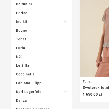
Baldinini
Parise
Inuikii

Bugno
Tonet
Furla
N21
Le Silla
Coccinelle
Tonet
Fabiana Filippi
Sweterek letn
Karl Lagerfeld

1 650,00 zł
Danza