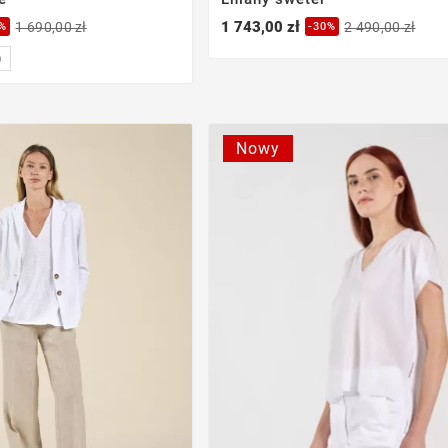
1 743,00 zł
1 690,00 zł
2 490,00 zł
0%
-30%
)
Nowy