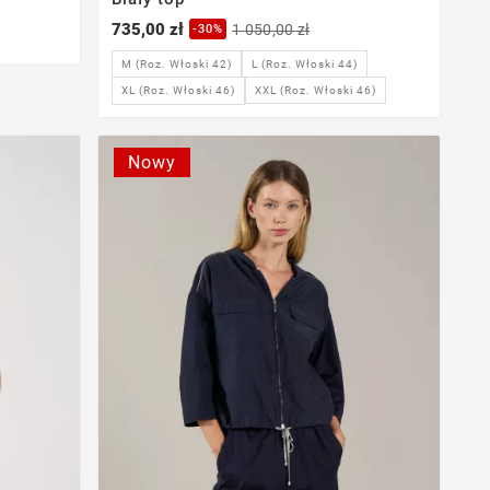
735,00 zł
1 050,00 zł
-30%
M (Roz. Włoski 42)
L (Roz. Włoski 44)
XXL (Roz. Włoski 46)
XL (Roz. Włoski 46)
Nowy