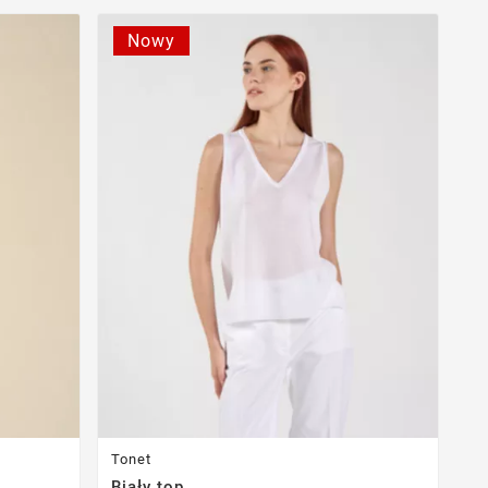
Nowy
Tonet
Biały top