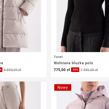
Tonet
wa
Wełniana bluzka polo
775,00 zł
4 890,00 zł
1 550,00 zł
0%
-50%
Nowy