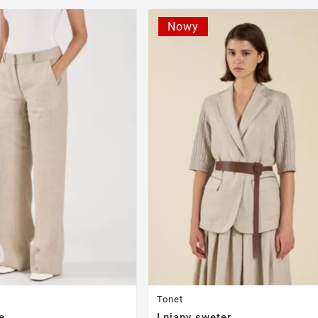
Nowy
Tonet
e
Lniany sweter