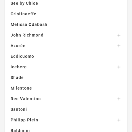
See by Chloe
Cristinaeffe
Melissa Odabash
John Richmond

Azurée

Eddicuomo
Iceberg

Shade
Milestone
Red Valentino

Santoni
Philipp Plein

Baldinini