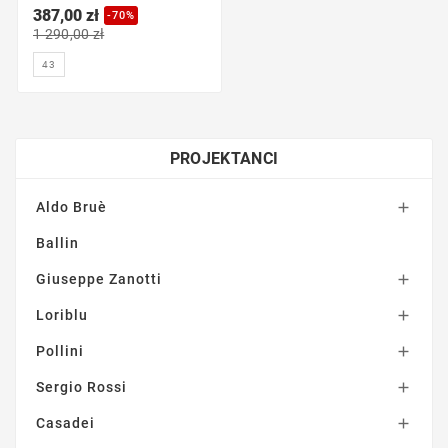
387,00 zł
-70%
1 290,00 zł
43
PROJEKTANCI
Aldo Bruè

Ballin
Giuseppe Zanotti

Loriblu

Pollini

Sergio Rossi

Casadei
