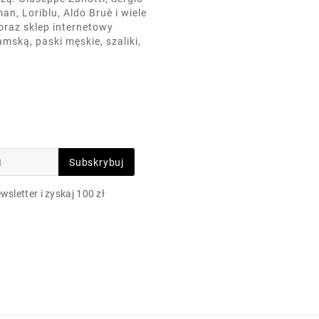
an, Loriblu, Aldo Bruè i wiele
oraz sklep internetowy
mską, paski męskie, szaliki,
Subskrybuj
wsletter i zyskaj 100 zł