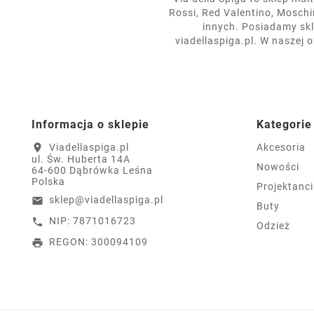
Rossi, Red Valentino, Moschin
innych. Posiadamy skl
viadellaspiga.pl. W naszej 
Informacja o sklepie
Kategorie
Viadellaspiga.pl
Akcesoria
location_on
ul. Św. Huberta 14A
Nowości
64-600 Dąbrówka Leśna
Polska
Projektanci
sklep@viadellaspiga.pl
email
Buty
NIP: 7871016723
call
Odzież
REGON: 300094109
print