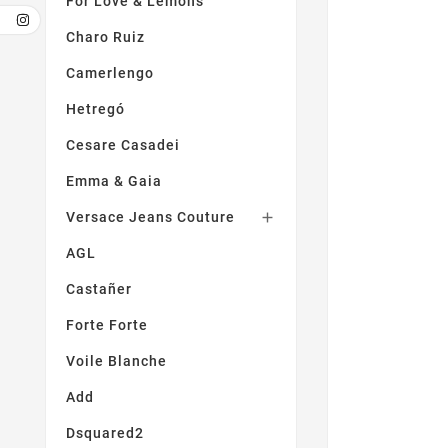
For Love & Lemons
Charo Ruiz
Camerlengo
Hetregó
Cesare Casadei
Emma & Gaia
Versace Jeans Couture

AGL
Castañer
Forte Forte
Voile Blanche
Add
Dsquared2