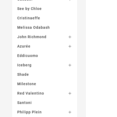
See by Chloe
Cristinaeffe
Melissa Odabash
John Richmond

Azurée

Eddicuomo
Iceberg

Shade
Milestone
Red Valentino

Santoni
Philipp Plein
