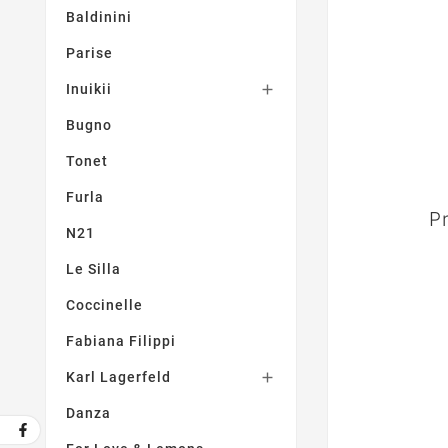
Baldinini
Parise
Inuikii

Bugno
Tonet
Furla
P
N21
Le Silla
Coccinelle
Fabiana Filippi
Karl Lagerfeld

Danza