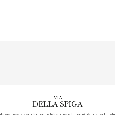
ltibrandowy z szeroką gamą luksusowych marek do których nale