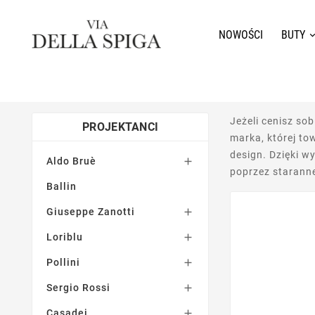
NOWOŚCI
BUTY
Jeżeli cenisz s
PROJEKTANCI
marka, której to
design. Dzięki w
Aldo Bruè

poprzez staranne
Ballin
Giuseppe Zanotti

Loriblu

Pollini

Sergio Rossi

Casadei
