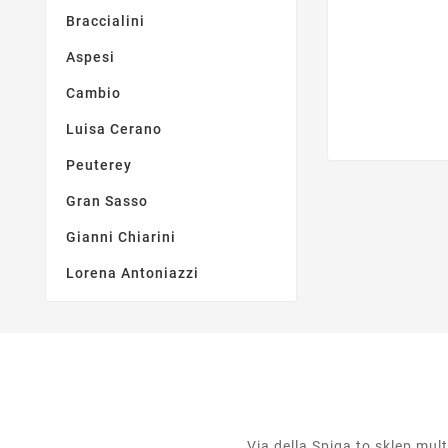
Braccialini
Aspesi
Cambio
Luisa Cerano
Peuterey
Gran Sasso
Gianni Chiarini
Lorena Antoniazzi
Via della Spiga to sklep mu