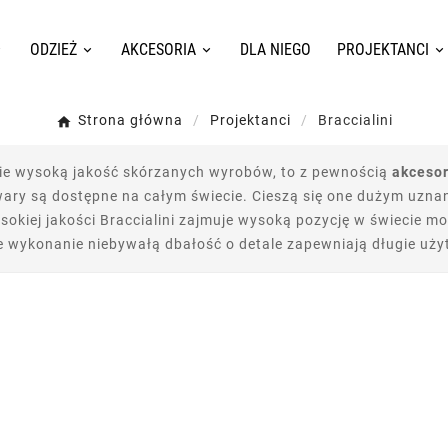
ODZIEŻ
AKCESORIA
DLA NIEGO
PROJEKTANCI
Strona główna
Projektanci
Braccialini
obie wysoką jakość skórzanych wyrobów, to z pewnością
akcesor
wary są dostępne na całym świecie. Cieszą się one dużym uznan
ysokiej jakości Braccialini zajmuje wysoką pozycję w świecie m
 wykonanie niebywałą dbałość o detale zapewniają długie uży