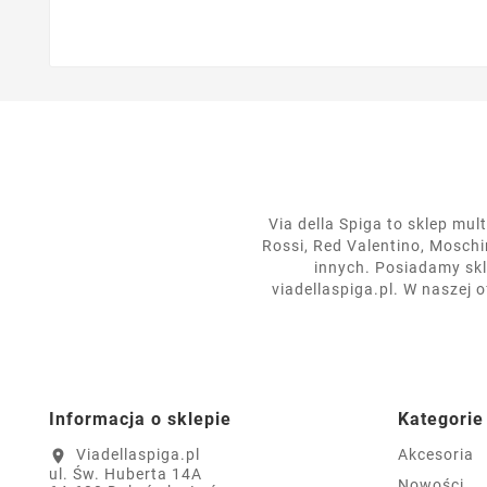
Via della Spiga to sklep mu
Rossi, Red Valentino, Moschin
innych. Posiadamy skl
viadellaspiga.pl. W naszej 
Informacja o sklepie
Kategorie
Viadellaspiga.pl
Akcesoria
location_on
ul. Św. Huberta 14A
Nowości