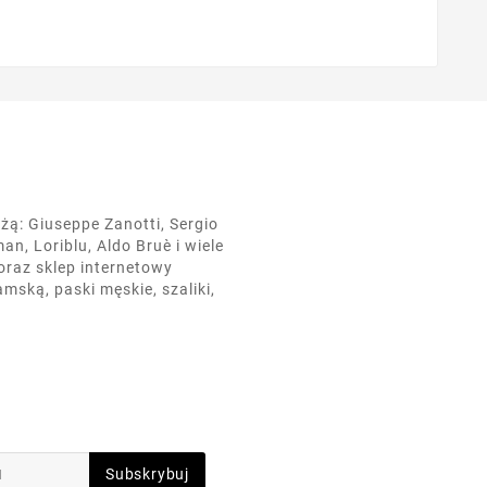
żą: Giuseppe Zanotti, Sergio
an, Loriblu, Aldo Bruè i wiele
oraz sklep internetowy
mską, paski męskie, szaliki,
Subskrybuj