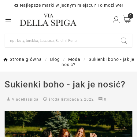
Najlepsze marki w jednym miejscu? To możliwe!

0

Strona główna
Blog
Moda
Sukienki boho - jak je
nosić?
Sukienki boho - jak je nosić?
person

comment
Viadellaspiga
środa
listopada
2
2022
0