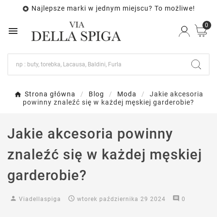
Najlepsze marki w jednym miejscu? To możliwe!

0

Strona główna
Blog
Moda
Jakie akcesoria
powinny znaleźć się w każdej męskiej garderobie?
Jakie akcesoria powinny
znaleźć się w każdej męskiej
garderobie?
person

comment
Viadellaspiga
wtorek
października
29
2024
0