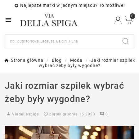
Najlepsze marki w jednym miejscu? To możliwe!

0

Strona główna
Blog
Moda
Jaki rozmiar szpilek
wybrać żeby były wygodne?
Jaki rozmiar szpilek wybrać
żeby były wygodne?
person

comment
Viadellaspiga
piątek
grudnia
15
2023
0