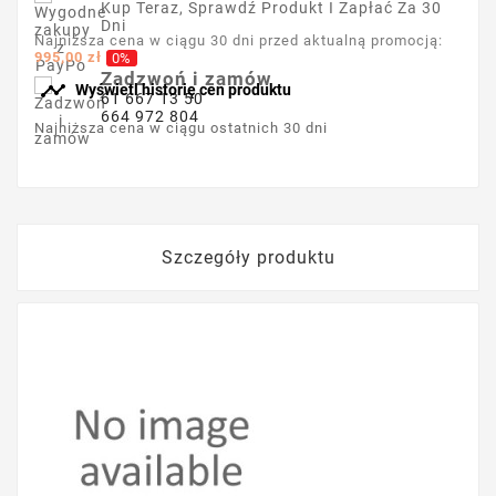
Kup Teraz, Sprawdź Produkt I Zapłać Za 30
Dni
Najniższa cena w ciągu 30 dni przed aktualną promocją:
995,00 zł
0%
Zadzwoń i zamów

Wyświetl historię cen produktu
61 667 13 50
664 972 804
Najniższa cena w ciągu ostatnich 30 dni
Szczegóły produktu